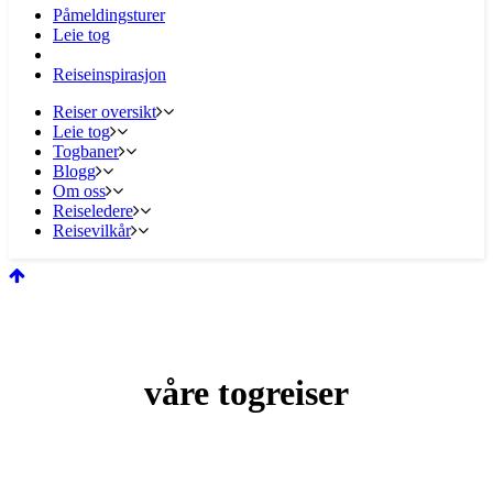
Påmeldingsturer
Leie tog
Reiseinspirasjon
Reiser oversikt
Leie tog
Togbaner
Blogg
Om oss
Reiseledere
Reisevilkår
våre togreiser