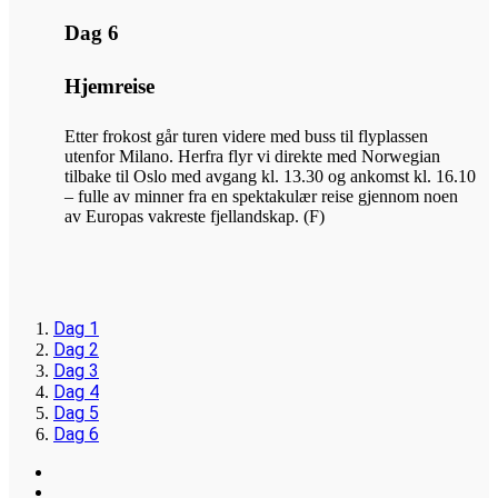
Dag 6
Hjemreise
Etter frokost går turen videre med buss til flyplassen
utenfor Milano. Herfra flyr vi direkte med Norwegian
tilbake til Oslo med avgang kl. 13.30 og ankomst kl. 16.10
– fulle av minner fra en spektakulær reise gjennom noen
av Europas vakreste fjellandskap. (F)
Dag 1
Dag 2
Dag 3
Dag 4
Dag 5
Dag 6