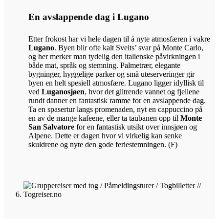
En avslappende dag i Lugano
Etter frokost har vi hele dagen til å nyte atmosfæren i vakre
Lugano
. Byen blir ofte kalt Sveits’ svar på Monte Carlo,
og her merker man tydelig den italienske påvirkningen i
både mat, språk og stemning. Palmetrær, elegante
bygninger, hyggelige parker og små uteserveringer gir
byen en helt spesiell atmosfære. Lugano ligger idyllisk til
ved
Luganosjøen
, hvor det glitrende vannet og fjellene
rundt danner en fantastisk ramme for en avslappende dag.
Ta en spasertur langs promenaden, nyt en cappuccino på
en av de mange kafeene, eller ta taubanen opp til
Monte
San Salvatore
for en fantastisk utsikt over innsjøen og
Alpene. Dette er dagen hvor vi virkelig kan senke
skuldrene og nyte den gode feriestemningen. (F)