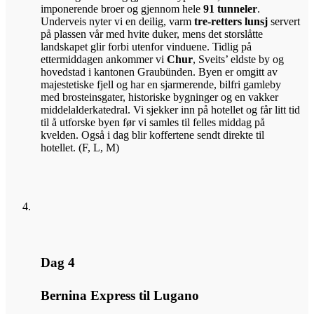
imponerende broer og gjennom hele
91 tunneler
.
Underveis nyter vi en deilig, varm
tre-retters lunsj
servert
på plassen vår med hvite duker, mens det storslåtte
landskapet glir forbi utenfor vinduene. Tidlig på
ettermiddagen ankommer vi
Chur
, Sveits’ eldste by og
hovedstad i kantonen Graubünden. Byen er omgitt av
majestetiske fjell og har en sjarmerende, bilfri gamleby
med brosteinsgater, historiske bygninger og en vakker
middelalderkatedral. Vi sjekker inn på hotellet og får litt tid
til å utforske byen før vi samles til felles middag på
kvelden. Også i dag blir koffertene sendt direkte til
hotellet. (F, L, M)
Dag 4
Bernina Express til Lugano