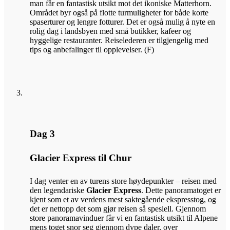
man får en fantastisk utsikt mot det ikoniske Matterhorn.
Området byr også på flotte turmuligheter for både korte
spaserturer og lengre fotturer. Det er også mulig å nyte en
rolig dag i landsbyen med små butikker, kafeer og
hyggelige restauranter. Reiselederen er tilgjengelig med
tips og anbefalinger til opplevelser. (F)
Dag 3
Glacier Express til Chur
I dag venter en av turens store høydepunkter – reisen med
den legendariske
Glacier Express
. Dette panoramatoget er
kjent som et av verdens mest saktegående ekspresstog, og
det er nettopp det som gjør reisen så spesiell. Gjennom
store panoramavinduer får vi en fantastisk utsikt til Alpene
mens toget snor seg gjennom dype daler, over