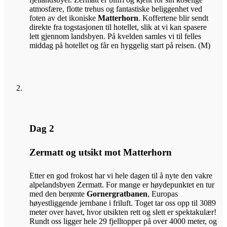
atmosfære, flotte trehus og fantastiske beliggenhet ved
foten av det ikoniske
Matterhorn
. Koffertene blir sendt
direkte fra togstasjonen til hotellet, slik at vi kan spasere
lett gjennom landsbyen. På kvelden samles vi til felles
middag på hotellet og får en hyggelig start på reisen. (M)
Dag 2
Zermatt og utsikt mot Matterhorn
Etter en god frokost har vi hele dagen til å nyte den vakre
alpelandsbyen Zermatt. For mange er høydepunktet en tur
med den berømte
Gornergratbanen
, Europas
høyestliggende jernbane i friluft. Toget tar oss opp til 3089
meter over havet, hvor utsikten rett og slett er spektakulær!
Rundt oss ligger hele 29 fjelltopper på over 4000 meter, og