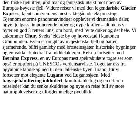
den friske fjelluften, god mat og fantastisk utsikt mot noen av
Europas høyeste fjell. Videre reiser vi med den legendariske
Glacier
Express
, kjent som verdens mest saktegående ekspresstog.
Gjennom enorme panoramavinduer opplever vi dramatiske daler,
høye fjellpass, imponerende broer og dype kløfter – alt mens vi
nyter en god 3-retters lunsj om bord, med hvite duker og det hele. Vi
ankommer
Chur
, Sveits’ eldste by og hovedstad i kantonen
Graubünden. Byen er omgitt av majestetiske fjell og har en
sjarmerende, bilfri gamleby med brosteinsgater, historiske bygninger
og en vakker katedral fra middelalderen. Reisen fortsetter med
Bernina Express
, en av Europas mest spektakulære togreiser som
også er oppført på UNESCOs verdensarvliste. Toget tar oss fra
høyalpine landskap ned til den italienske byen Tirano, før vi
fortsetter mot elegante
Lugano
ved Luganosjøen. Med
bagasjehåndtering inkludert
, komfortable tog og en erfaren
reiseleder kan du senke skuldrene og nyte en reise full av store
naturopplevelser og uforglemmelige øyeblikk.