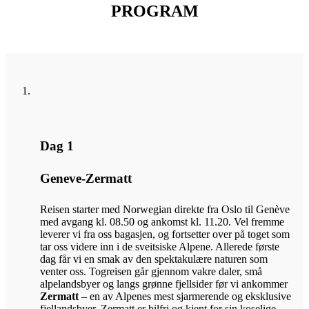
PROGRAM
Dag 1
Geneve-Zermatt
Reisen starter med Norwegian direkte fra Oslo til Genève
med avgang kl. 08.50 og ankomst kl. 11.20. Vel fremme
leverer vi fra oss bagasjen, og fortsetter over på toget som
tar oss videre inn i de sveitsiske Alpene. Allerede første
dag får vi en smak av den spektakulære naturen som
venter oss. Togreisen går gjennom vakre daler, små
alpelandsbyer og langs grønne fjellsider før vi ankommer
Zermatt
– en av Alpenes mest sjarmerende og eksklusive
fjellandsbyer. Zermatt er bilfri og kjent for sin koselige