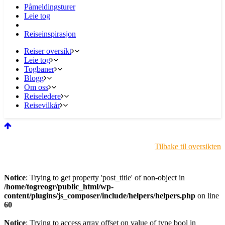
Påmeldingsturer
Leie tog
Reiseinspirasjon
Reiser oversikt
Leie tog
Togbaner
Blogg
Om oss
Reiseledere
Reisevilkår
Tilbake til oversikten
Notice
: Trying to get property 'post_title' of non-object in
/home/togreogr/public_html/wp-
content/plugins/js_composer/include/helpers/helpers.php
on line
60
Notice
: Trying to access array offset on value of type bool in