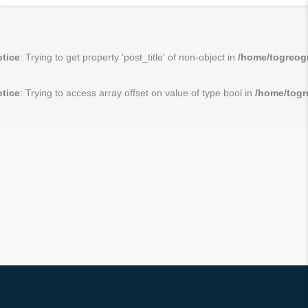
tice
: Trying to get property 'post_title' of non-object in
/home/togreogr
tice
: Trying to access array offset on value of type bool in
/home/togr