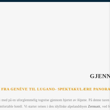
GJEN
FRA GENÈVE TIL LUGANO- SPEKTAKULÆRE PANO
i med på en uforglemmelig togreise gjennom hjertet av Alpene. På denne turen 
mfortable hotell. Vi starter reisen i den idylliske alpelandsbyen
Zermatt
, ved f