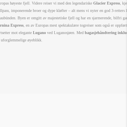
ropas høyeste fjell. Videre reiser vi med den legendariske
Glacier Express
, kj
ellpass, imponerende broer og dype kløfter – alt mens vi nyter en god 3-rette
aubünden. Byen er omgitt av majestetiske fjell og har en sjarmerende, bilfri ga
rnina Express
, en av Europas mest spektakulære togreiser som også er oppført
rtsetter mot elegante
Lugano
ved Luganosjøen. Med
bagasjehåndtering inklu
 uforglemmelige øyeblikk.