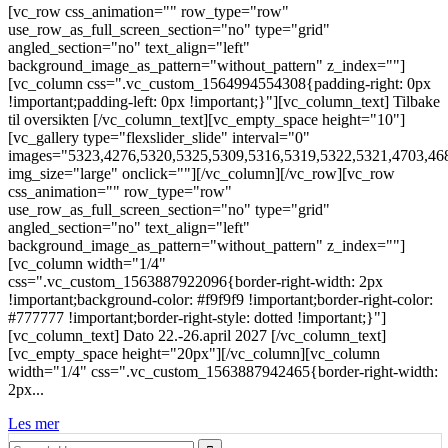
[vc_row css_animation="" row_type="row"
use_row_as_full_screen_section="no" type="grid"
angled_section="no" text_align="left"
background_image_as_pattern="without_pattern" z_index=""]
[vc_column css=".vc_custom_1564994554308{padding-right: 0px
!important;padding-left: 0px !important;}"][vc_column_text] Tilbake
til oversikten [/vc_column_text][vc_empty_space height="10"]
[vc_gallery type="flexslider_slide" interval="0"
images="5323,4276,5320,5325,5309,5316,5319,5322,5321,4703,46
img_size="large" onclick=""][/vc_column][/vc_row][vc_row
css_animation="" row_type="row"
use_row_as_full_screen_section="no" type="grid"
angled_section="no" text_align="left"
background_image_as_pattern="without_pattern" z_index=""]
[vc_column width="1/4"
css=".vc_custom_1563887922096{border-right-width: 2px
!important;background-color: #f9f9f9 !important;border-right-color:
#777777 !important;border-right-style: dotted !important;}"]
[vc_column_text] Dato 22.-26.april 2027 [/vc_column_text]
[vc_empty_space height="20px"][/vc_column][vc_column
width="1/4" css=".vc_custom_1563887942465{border-right-width:
2px...
Les mer
Search