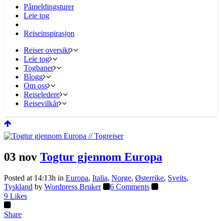
Påmeldingsturer
Leie tog
Reiseinspirasjon
Reiser oversikt
Leie tog
Togbaner
Blogg
Om oss
Reiseledere
Reisevilkår
03 nov
Togtur gjennom Europa
Posted at 14:13h
in
Europa
,
Italia
,
Norge
,
Østerrike
,
Sveits
,
Tyskland
by
Wordpress Bruker
6 Comments
9
Likes
Share