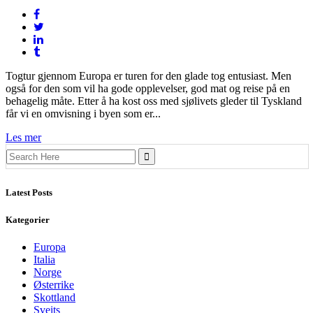
Togtur gjennom Europa er turen for den glade tog entusiast. Men
også for den som vil ha gode opplevelser, god mat og reise på en
behagelig måte. Etter å ha kost oss med sjølivets gleder til Tyskland
får vi en omvisning i byen som er...
Les mer
Search
for:
Latest Posts
Kategorier
Europa
Italia
Norge
Østerrike
Skottland
Sveits